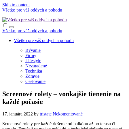
Skip to content
Všetko pre váš oddych a pohodu
Všetko pre váš oddych a pohodu
Všetko pre váš oddych a pohodu
Bývanie
Firmy
Lifestyle
Nezaradené
Technika
Zdravie
Cestovanie
Screenové rolety – vonkajšie tienenie na
každé počasie
17. januára 2022
by
tristate
Nekomentované
Screenové rolety pre každé riešenie od balkónu až po terasu či
pergolu. Fantázii sa medze nekladú o technické riešenie sa postará