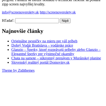
zipp screen najvyššej kvality.
info@screenoverolety.sk
http://screenoverolety.sk
Hľadať:
Najnovšie články
Originálne pesničky na mieru pre váš príbeh
Dobrý Vodár Bratislava – vodárske práce
Glanzio – Šperky, ktoré rozprávajú príbehy alebo Glanzio –
Elegantné šperky pre výnimočné okamihy
Chata na samote – súkromný prenájom v Muránskej planine
Slovenský realitný portál Domoviny.sk
Theme by Zidithemes