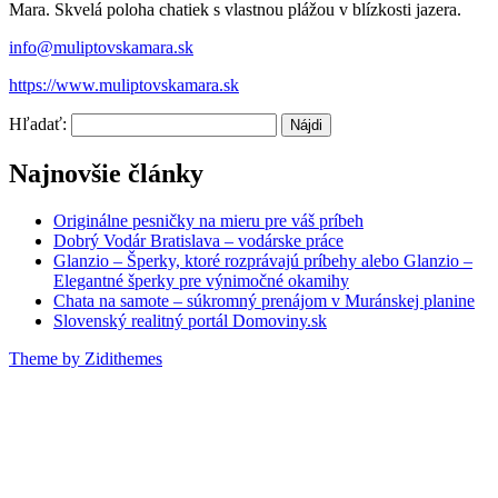
Mara. Skvelá poloha chatiek s vlastnou plážou v blízkosti jazera.
info@muliptovskamara.sk
https://www.muliptovskamara.sk
Hľadať:
Najnovšie články
Originálne pesničky na mieru pre váš príbeh
Dobrý Vodár Bratislava – vodárske práce
Glanzio – Šperky, ktoré rozprávajú príbehy alebo Glanzio –
Elegantné šperky pre výnimočné okamihy
Chata na samote – súkromný prenájom v Muránskej planine
Slovenský realitný portál Domoviny.sk
Theme by Zidithemes