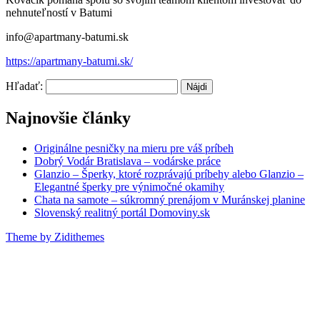
nehnuteľností v Batumi
info@apartmany-batumi.sk
https://apartmany-batumi.sk/
Hľadať:
Najnovšie články
Originálne pesničky na mieru pre váš príbeh
Dobrý Vodár Bratislava – vodárske práce
Glanzio – Šperky, ktoré rozprávajú príbehy alebo Glanzio –
Elegantné šperky pre výnimočné okamihy
Chata na samote – súkromný prenájom v Muránskej planine
Slovenský realitný portál Domoviny.sk
Theme by Zidithemes