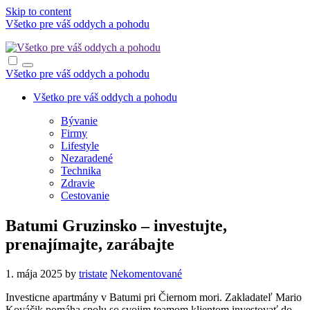
Skip to content
Všetko pre váš oddych a pohodu
Všetko pre váš oddych a pohodu
Všetko pre váš oddych a pohodu
Bývanie
Firmy
Lifestyle
Nezaradené
Technika
Zdravie
Cestovanie
Batumi Gruzinsko – investujte,
prenajímajte, zarábajte
1. mája 2025
by
tristate
Nekomentované
Investicne apartmány v Batumi pri Čiernom mori. Zakladateľ Mario
Kováčik pomáha spolu so svojim teamom klientom investovať do